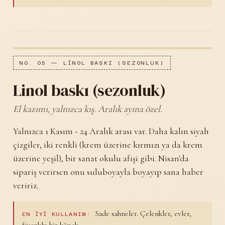
NO. 05 — LINOL BASKI (SEZONLUK)
Linol baskı (sezonluk)
El kazımı, yalnızca kış. Aralık ayına özel.
Yalnızca 1 Kasım - 24 Aralık arası var. Daha kalın siyah
çizgiler, iki renkli (krem üzerine kırmızı ya da krem
üzerine yeşil), bir sanat okulu afişi gibi. Nisan'da
sipariş verirsen onu suluboyayla boyayıp sana haber
veririz.
Sade sahneler. Çelenkler, evler,
EN IYI KULLANIM:
fiyonklu bir köpek.