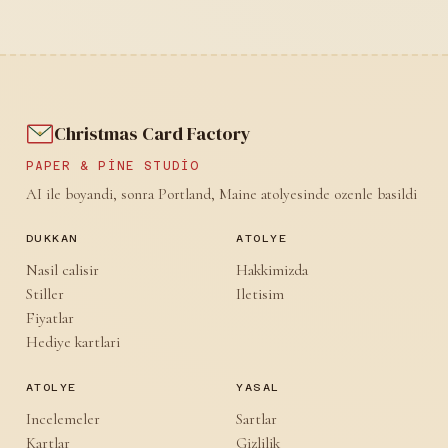
Christmas Card Factory
PAPER & PINE STUDIO
AI ile boyandi, sonra Portland, Maine atolyesinde ozenle basildi
DUKKAN
ATOLYE
Nasil calisir
Hakkimizda
Stiller
Iletisim
Fiyatlar
Hediye kartlari
ATOLYE
YASAL
Incelemeler
Sartlar
Kartlar
Gizlilik