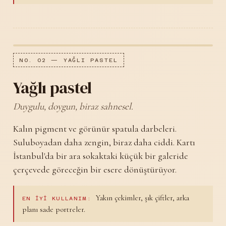
NO. 02 — YAĞLI PASTEL
Yağlı pastel
Duygulu, doygun, biraz sahnesel.
Kalın pigment ve görünür spatula darbeleri.
Suluboyadan daha zengin, biraz daha ciddi. Kartı
İstanbul'da bir ara sokaktaki küçük bir galeride
çerçevede göreceğin bir esere dönüştürüyor.
Yakın çekimler, şık çiftler, arka
EN IYI KULLANIM:
planı sade portreler.