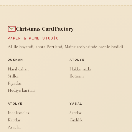
Christmas Card Factory
PAPER & PINE STUDIO
AI ile boyandi, sonra Portland, Maine atolyesinde ozenle basildi
DUKKAN
ATOLYE
Nasil calisir
Hakkimizda
Stiller
Iletisim
Fiyatlar
Hediye kartlari
ATOLYE
YASAL
Incelemeler
Sartlar
Kartlar
Gizlilik
Araclar