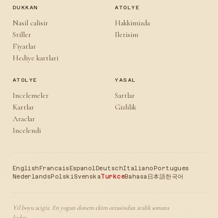
DUKKAN
ATOLYE
Nasil calisir
Hakkimizda
Stiller
Iletisim
Fiyatlar
Hediye kartlari
ATOLYE
YASAL
Incelemeler
Sartlar
Kartlar
Gizlilik
Araclar
Incelendi
English
Francais
Espanol
Deutsch
Italiano
Portugues
Nederlands
Polski
Svenska
Turkce
Bahasa
日本語
한국어
Yil boyu acigiz. En yogun donem ekim ortasindan aralik sonuna
kadar.