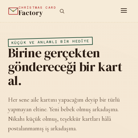
CHRISTMAS CARD
Factory
KÜÇÜK VE ANLAMLI BIR HEDIYE
Birine gerçekten
göndereceği bir kart
al.
Her sene aile kartını yapacağım deyip bir türlü
yapmayan eltine. Yeni bebek olmuş arkadaşına.
Nikahı küçük olmuş, teşekkür kartları hâlâ
postalanmamış iş arkadaşına.