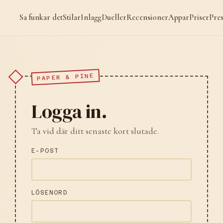
Sa funkar det
Stilar
Inlagg
Dueller
Recensioner
Appar
Priser
Pre
PAPER & PINE
Logga in.
Ta vid där ditt senaste kort slutade.
E-POST
LÖSENORD