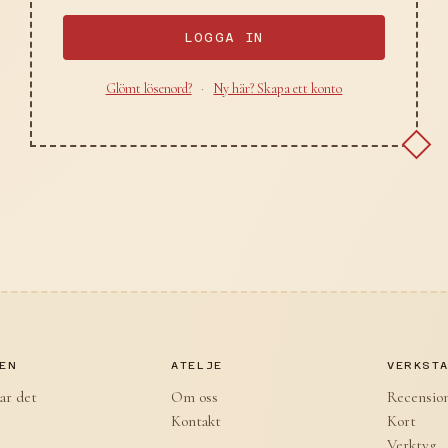
LOGGA IN
Glömt lösenord?
·
Ny här? Skapa ett konto
EN
ATELJE
VERKST
ar det
Om oss
Recensio
Kontakt
Kort
Verktyg