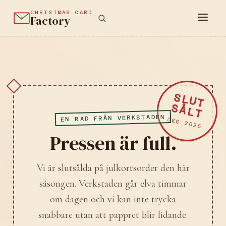
CHRISTMAS CARD
Factory
SLUT
SÅLT
EN RAD FRÅN VERKSTADEN
DEC 2025
Pressen är full.
Vi är slutsålda på julkortsorder den här
säsongen. Verkstaden går elva timmar
om dagen och vi kan inte trycka
snabbare utan att pappret blir lidande.