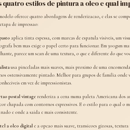
 quatro estilos de pintura a oleo e qual 
odelo oferece quatro abordagens de renderizacao, e elas se comp
etapa de impressao:
pasto
aplica tinta espessa, com marcas de espatula visiveis, um vis
ografa bem mas exige o papel certo para funcionar. Em 300gsm mat
lhante, parece um scan de uma textura, o que e diferente do que voc
lista
usa pinceladas mais suaves, mais proximo de uma encomenda 
os ostensivamente pintado. Melhor para grupos de familia onde v
onheciveis em vez de impressionistas.
tao postal vintage
renderiza a cena numa paleta Americana dos an
cor chapada com contornos expressivos. E o estilo para o qual o m
inado e onde a saida e mais consistente.
tel a oleo digital
e a opcao mais suave, transicoes gizosas, textura