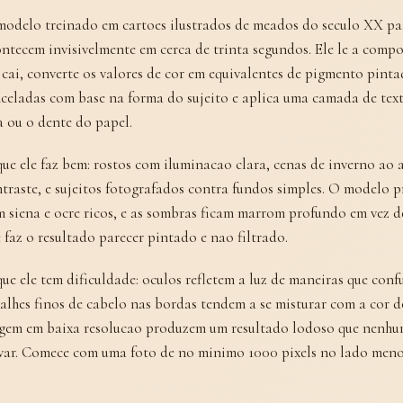
odelo treinado em cartoes ilustrados de meados do seculo XX pas
ntecem invisivelmente em cerca de trinta segundos. Ele le a compo
 cai, converte os valores de cor em equivalentes de pigmento pinta
celadas com base na forma do sujeito e aplica uma camada de text
a ou o dente do papel.
ue ele faz bem: rostos com iluminacao clara, cenas de inverno ao a
traste, e sujeitos fotografados contra fundos simples. O modelo 
 siena e ocre ricos, e as sombras ficam marrom profundo em vez d
 faz o resultado parecer pintado e nao filtrado.
ue ele tem dificuldade: oculos refletem a luz de maneiras que con
alhes finos de cabelo nas bordas tendem a se misturar com a cor d
gem em baixa resolucao produzem um resultado lodoso que nenhu
var. Comece com uma foto de no minimo 1000 pixels no lado menor