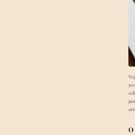
Vej
300
cel
jun
art
O