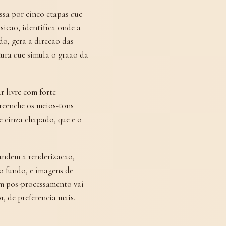
sa por cinco etapas que
sicao, identifica onde a
do, gera a direcao das
ura que simula o graao da
r livre com forte
preenche os meios-tons
e cinza chapado, que e o
fundem a renderizacao,
o fundo, e imagens de
m pos-processamento vai
, de preferencia mais.