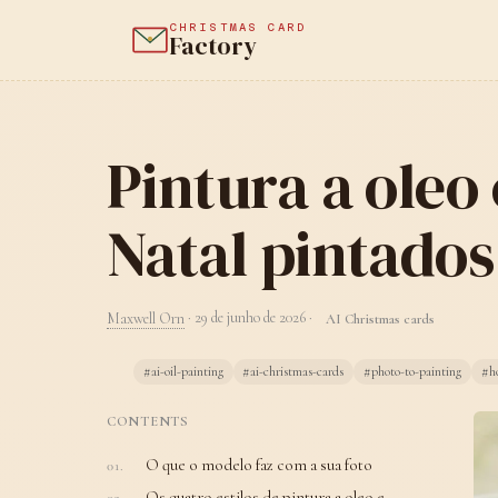
CHRISTMAS CARD
Factory
Pintura a oleo
Natal pintados
Maxwell Orn
·
29 de junho de 2026
·
AI Christmas cards
#ai-oil-painting
#ai-christmas-cards
#photo-to-painting
#ho
CONTENTS
O que o modelo faz com a sua foto
Os quatro estilos de pintura a oleo e