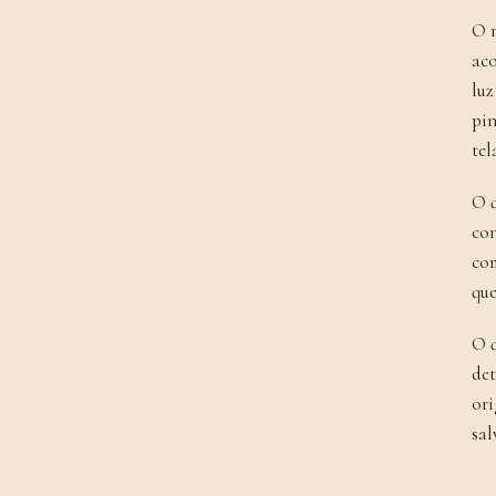
O m
aco
luz
pin
tel
O q
con
com
que
O q
det
ori
sal