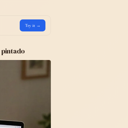
Try it →
 pintado