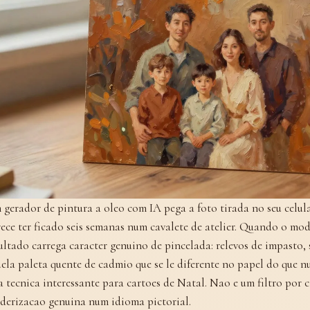
gerador de pintura a oleo com IA pega a foto tirada no seu celula
ece ter ficado seis semanas num cavalete de atelier. Quando o mod
ultado carrega caracter genuino de pincelada: relevos de impasto,
ela paleta quente de cadmio que se le diferente no papel do que nu
a tecnica interessante para cartoes de Natal. Nao e um filtro por 
derizacao genuina num idioma pictorial.