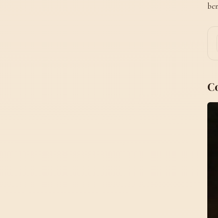
bem
C