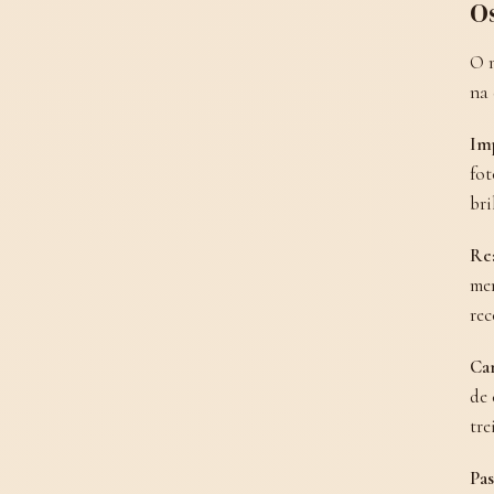
Os
O m
na 
Im
fot
bri
Rea
men
rec
Car
de 
tre
Pas