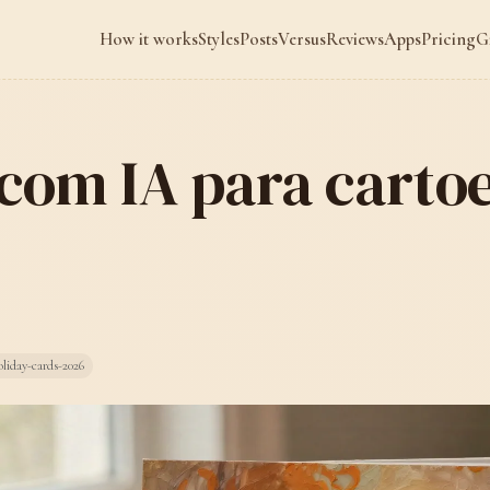
How it works
Styles
Posts
Versus
Reviews
Apps
Pricing
G
 com IA para carto
liday-cards-2026