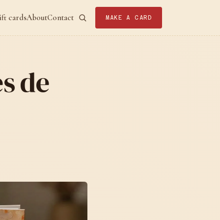
ift cards
About
Contact
MAKE A CARD
es de