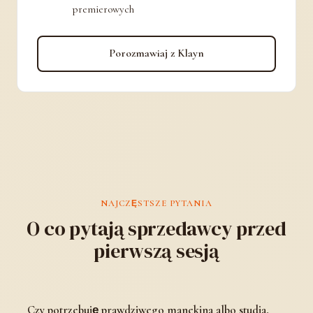
premierowych
Porozmawiaj z Klayn
NAJCZĘSTSZE PYTANIA
O co pytają sprzedawcy przed
pierwszą sesją
Czy potrzebuję prawdziwego manekina albo studia,