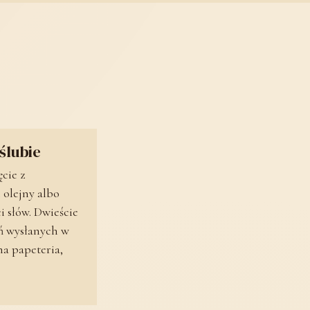
ślubie
cie z
 olejny albo
ci słów. Dwieście
 wysłanych w
na papeteria,