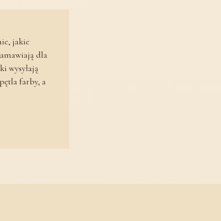
ie, jakie
zamawiają dla
ki wysyłają
ętla farby, a