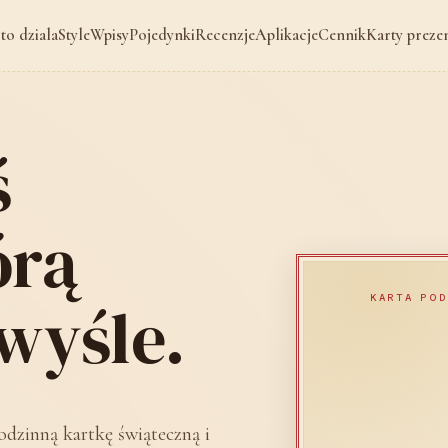
 to dziala
Style
Wpisy
Pojedynki
Recenzje
Aplikacje
Cennik
Karty preze
ś
órą
wyśle.
KARTA POD
odzinną kartkę świąteczną i