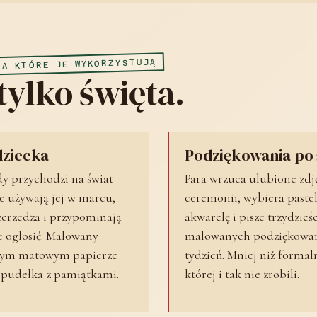
NA KTÓRE JE WYKORZYSTUJĄ
 tylko święta.
dziecka
Podziękowania po 
gdy przychodzi na świat
Para wrzuca ulubione zdję
e używają jej w marcu,
ceremonii, wybiera pastel
zerzedza i przypominają
akwarelę i pisze trzydzieś
je ogłosić. Malowany
malowanych podziękowań
ubym matowym papierze
tydzień. Mniej niż formal
o pudełka z pamiątkami.
której i tak nie zrobili.