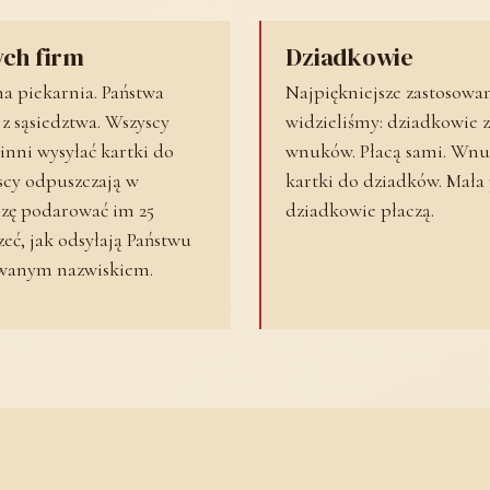
ych firm
Dziadkowie
a piekarnia. Państwa
Najpiękniejsze zastosowan
z z sąsiedztwa. Wszyscy
widzieliśmy: dziadkowie 
inni wysyłać kartki do
wnuków. Płacą sami. Wnu
yscy odpuszczają w
kartki do dziadków. Mała p
oszę podarować im 25
dziadkowie płaczą.
zeć, jak odsyłają Państwu
wanym nazwiskiem.