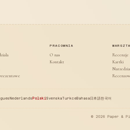
P
PRACOWNIA
WARSZT
dziala
O nas
Recenzje
Kontakt
Kartki
Narzedzia
prezentowe
Recenzo
ugues
Nederlands
Polski
Svenska
Turkce
Bahasa
日本語
한국어
© 2026 Paper & Pi