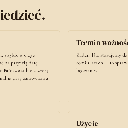
iedzieć.
Termin ważnoś
, zwykle w ciągu
Żaden. Nie stosujemy dat 
ć na przyszłą datę —
ośmiu latach — to spraw
o Państwo sobie zażyczą.
będziemy.
onalna przy zamówieniu
Użycie