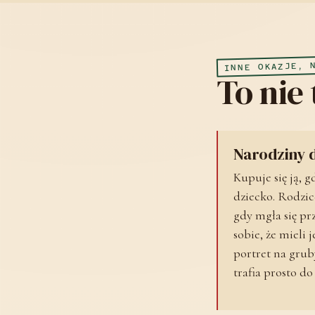
INNE OKAZJE, 
To nie
Narodziny 
Kupuje się ją, 
dziecko. Rodzic
gdy mgła się pr
sobie, że mieli 
portret na gr
trafia prosto d