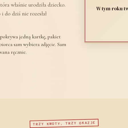
która właśnie urodziła dziecko.
W tym roku tw
i do dziś nie rozesłał
okrywa jedną kartkę, pakiet
iorca sam wybiera zdjęcie. Sam
wana ręcznie.
TRZY KWOTY, TRZY OKAZJE