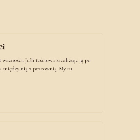
ci
ważności. Jeśli teściowa zrealizuje ją po
a między nią a pracownią. My tu