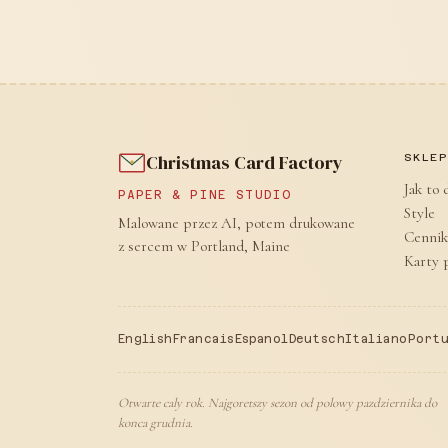
Christmas Card Factory
SKLE
Jak to 
PAPER & PINE STUDIO
Style
Malowane przez AI, potem drukowane
Cennik
z sercem w Portland, Maine
Karty 
English
Francais
Espanol
Deutsch
Italiano
Port
Otwarte caly rok. Najgoretszy sezon od polowy pazdziernika do
konca grudnia.