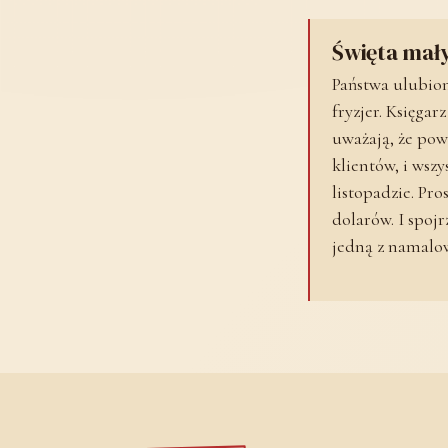
Święta mał
Państwa ulubion
fryzjer. Księgar
uważają, że pow
klientów, i wsz
listopadzie. Pr
dolarów. I spojr
jedną z namalo