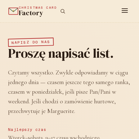
CHRISTMAS CARD
Factory
NAPISZ DO NAS
Proszę napisać list.
Czytamy wszystko. Zwykle odpowiadamy w ciągu
jednego dnia — czasem jeszcze tego samego ranka,
czasem w poniedziałek, jeśli pisze Pan/Pani w
weekend. Jeśli chodzi o zamówienie hurtowe,
przechwytuje je Marguerite.
Najlepszy czas
Wtorek–sobota, 9–17 czasu wschodniego.