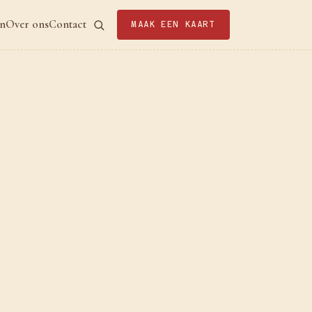
en
Over ons
Contact
MAAK EEN KAART