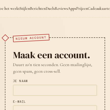
oe het werkt
Stijlen
Berichten
Duels
Reviews
Apps
Prijzen
Cadeaukaart
NIEUW ACCOUNT
Maak een account.
Duurt zo'n tien seconden. Geen mailinglijst,
geen spam, geen cross-sell.
JE NAAM
E-MAIL