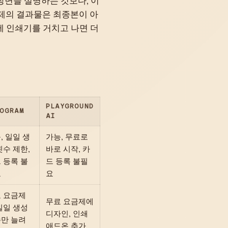
새 장면을 설명하는 것보다, 이
금제의 결과물은 최종본이 아
제 인쇄기를 거치고 나면 더
PLAYGROUND
EOGRAM
AI
, 일일 생
가능, 무료로
횟수 제한,
바로 시작, 카
 등록 불
드 등록 불필
요
요
 요금제
무료 요금제에
일일 생성
디자인, 인쇄
만 늘려
애드온 추가