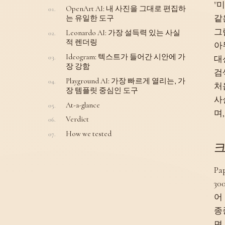
"
OpenArt AI: 내 사진을 그대로 편집하
같
는 유일한 도구
그
Leonardo AI: 가장 설득력 있는 사실
적 렌더링
아
Ideogram: 텍스트가 들어간 시안에 가
대
장 강함
검
Playground AI: 가장 빠르게 열리는, 가
처
장 템플릿 중심인 도구
사
At-a-glance
며
Verdict
How we tested
크
P
3
어
종
면