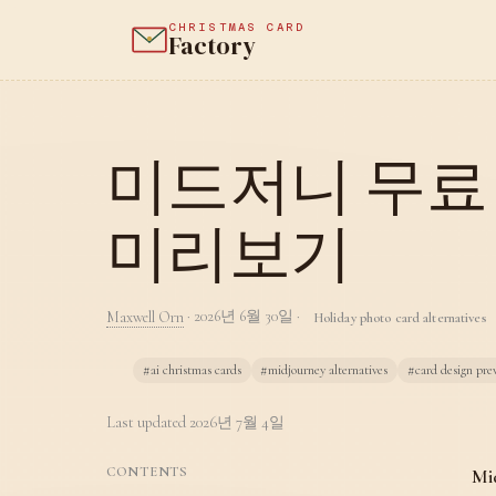
CHRISTMAS CARD
Factory
미드저니 무료 
미리보기
Maxwell Orn
·
2026년 6월 30일
·
Holiday photo card alternatives
#ai christmas cards
#midjourney alternatives
#card design pre
Last updated
2026년 7월 4일
CONTENTS
Mi