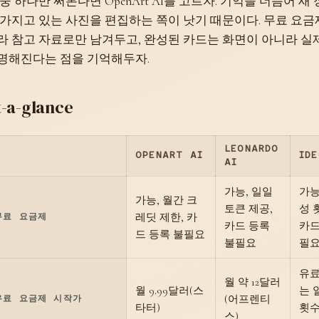
 중 하나만 써본다면 OpenArt AI를 고르자. 기억을 더듬어 
 가지고 있는 사진을 편집하는 쪽이 낫기 때문이다. 무료 요
라 참고 자료로만 남겨두고, 완성된 카드는 화면이 아니라 실
명해진다는 점을 기억해두자.
t-a-glance
LEONARDO
OPENART AI
ID
AI
가능, 일일
가능
가능, 월간 크
토큰 제공,
성 
레딧 제한, 카
무료 요금제
카드 등록
카드
드 등록 불필요
불필요
필
유료
월 약 12달러
월 9.99달러(스
는 
(어프렌티
유료 요금제 시작가
타터)
횟수
스)