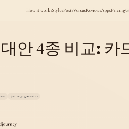
How it works
Styles
Posts
Versus
Reviews
Apps
Pricing
G
대안 4종 비교: 카
view
#ai image generators
djourney