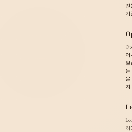
전
기
O
O
어
얼
는
을
지
L
L
하