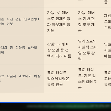
줌
가능, AI 캔버
가능, 캔버
제한
스로 인페인팅
스 기반 편
기존 사진 편집(인페인팅)
트와
가능 여부
과 아웃페인팅
집 도구 제
수정
지원
공
일러스트와
강함, 100개 이
양호
사실적 스타
수채화 등 회화풍 스타일
상 모델 중 선
사실
범위
일 모두 강
택에 따라 다름
에는
력
표준 해상
표준 해상도,
표준
도, 기본 업
무료 요금제 내보내기 해상
업스케일링은
고
도
스케일러 제
유료 전용
유료
공