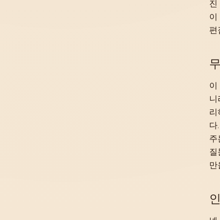
진
이
편
무
이
니
리
다
주
질
만
인