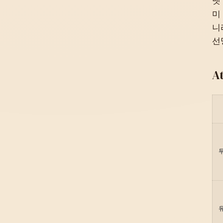
넷
미
니
선
A