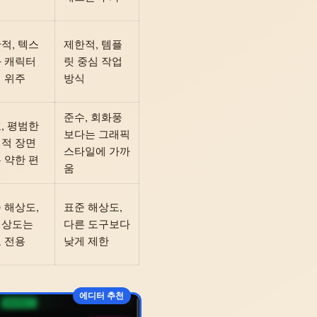
적, 텍스
제한적, 템플
 캐릭터
릿 중심 작업
 위주
방식
준수, 회화풍
, 평범한
보다는 그래픽
적 장면
스타일에 가까
 약한 편
움
 해상도,
표준 해상도,
해상도는
다른 도구보다
 전용
낮게 제한
에디터 추천