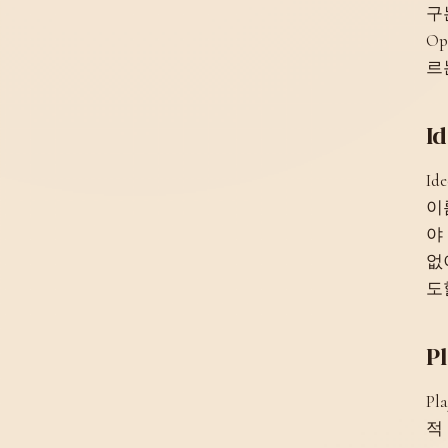
구
O
르
I
I
이
야
없
도
P
P
적