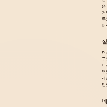
습
저
무
버
실
현
구
니
뚜
제
인
네