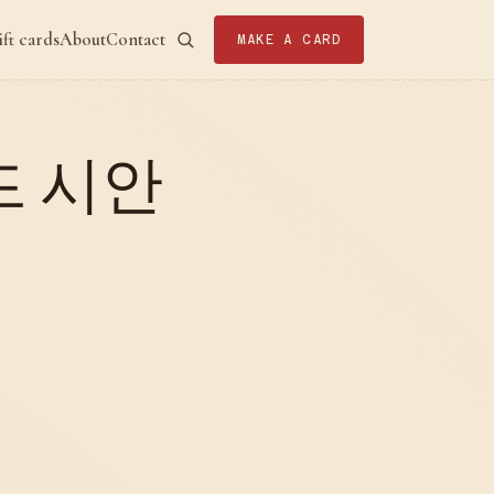
ift cards
About
Contact
MAKE A CARD
드 시안