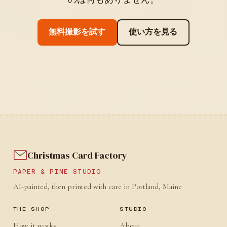
無料撮影を試す
使い方を見る
Christmas Card Factory
PAPER & PINE STUDIO
AI-painted, then printed with care in Portland, Maine
THE SHOP
STUDIO
How it works
About