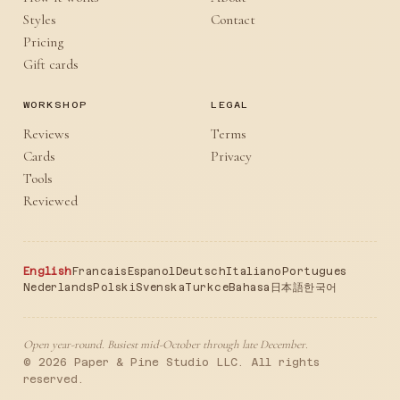
Styles
Contact
Pricing
Gift cards
WORKSHOP
LEGAL
Reviews
Terms
Cards
Privacy
Tools
Reviewed
English
Francais
Espanol
Deutsch
Italiano
Portugues
Nederlands
Polski
Svenska
Turkce
Bahasa
日本語
한국어
Open year-round. Busiest mid-October through late December.
© 2026 Paper & Pine Studio LLC. All rights
reserved.