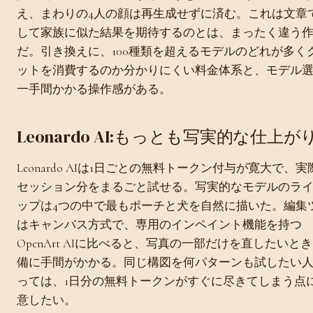
え、まわりの4人の顔は再生成せずに済む。これは文章
して家族に似た結果を期待するのとは、まったく違う
だ。引き換えに、100種類を超えるモデルのどれが多く
ットを消費するのか分かりにくい料金体系と、モデル
一手間かかる操作感がある。
Leonardo AI:もっとも写実的な仕上が
Leonardo AIは1日ごとの無料トークン付与が寛大で、実
セッション分をまるごと試せる。写実的なモデルのラ
ップは4つの中で最もポーチと犬を自然に描いた。編集
はキャンバス方式で、専用のインペイント機能を持つ
OpenArt AIに比べると、写真の一部だけを直したいと
備に手間がかかる。同じ構図を何パターンも試したい
っては、1日分の無料トークンがすぐに尽きてしまう点
意したい。