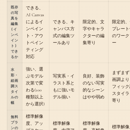
既存
できる、
の写
AI Canvas
真を
によるイ
できる、キ
限定的、文
限定的、
編集
ンペイン
ャンバス方
字やキャラ
プレート
(イ
ンペ
ト・アウ
式の編集ツ
クターの編
のワーク
イン
トペイン
ールあり
集寄り
ー
ト)
ティング
でき
対応
るか
強い、選
水
まずまず
彩・
ぶモデル
写実系・イ
良好、装飾
画調より
絵画
次第で変
ラスト系と
のない写実
フィック
調ス
わる(100
もに強いモ
的なシーン
タイ
スタイラ
種類以上
デル揃い
はやや弱め
ルの
寄り
幅
から選択)
標準解像
無料
プラ
度、アッ
標準解像
標準解像
標準解像
ンの