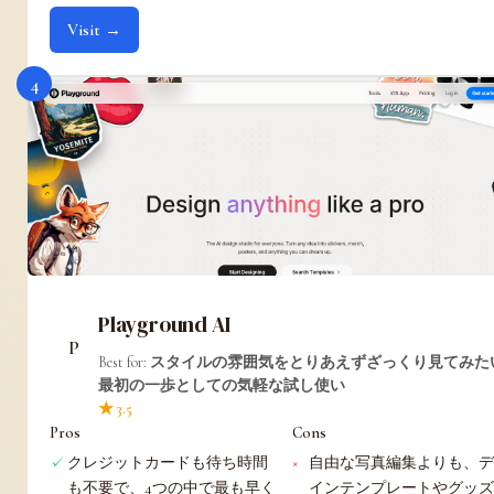
Visit →
4
Playground AI
Best for:
スタイルの雰囲気をとりあえずざっくり見てみた
最初の一歩としての気軽な試し使い
★ 3.5
Pros
Cons
クレジットカードも待ち時間
自由な写真編集よりも、
も不要で、4つの中で最も早く
インテンプレートやグッ