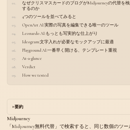
なぜクリスマスカードのブログがMidjourneyの代替を
するのか
4つのツールを並べてみると
OpenArt AI:実際の写真を編集できる唯一のツール
Leonardo AI:もっとも写実的な仕上がり
Ideogram:文字入れが必要なモックアップに最適
Playground AI:一番早く開ける、テンプレート重視
At-a-glance
Verdict
How we tested
要約
Midjourney
「Midjourney無料代替」で検索すると、同じ数個のツ