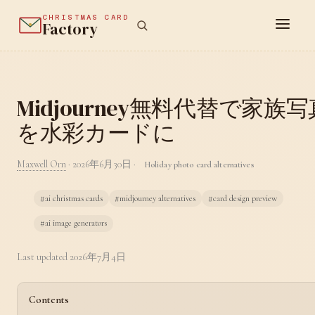
CHRISTMAS CARD
Factory
Midjourney無料代替で家族写
を水彩カードに
Maxwell Orn
·
2026年6月30日
·
Holiday photo card alternatives
#ai christmas cards
#midjourney alternatives
#card design preview
#ai image generators
Last updated
2026年7月4日
Contents