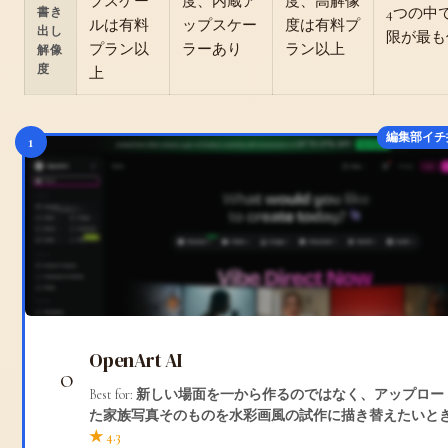
プスケー
度、内蔵ア
度、高解像
4つの中
書き
ルは有料
ップスケー
度は有料プ
出し
限が最も
プラン以
ラーあり
ラン以上
解像
度
上
編集部イチ
1
OpenArt AI
Best for:
新しい場面を一から作るのではなく、アップロー
た家族写真そのものを水彩画風の試作に描き替えたいと
★ 4.3