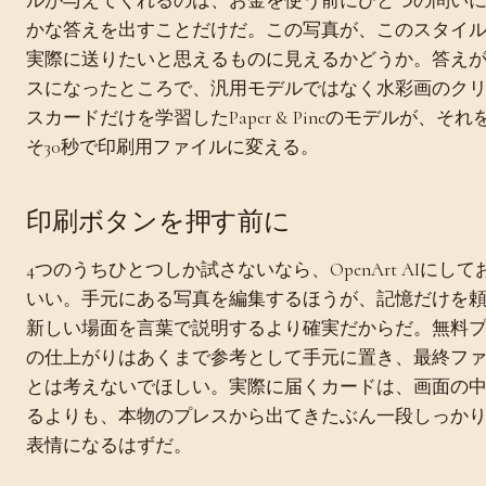
ルが与えてくれるのは、お金を使う前にひとつの問い
かな答えを出すことだけだ。この写真が、このスタイ
実際に送りたいと思えるものに見えるかどうか。答え
スになったところで、汎用モデルではなく水彩画のク
スカードだけを学習したPaper & Pineのモデルが、それ
そ30秒で印刷用ファイルに変える。
印刷ボタンを押す前に
4つのうちひとつしか試さないなら、OpenArt AIにして
いい。手元にある写真を編集するほうが、記憶だけを
新しい場面を言葉で説明するより確実だからだ。無料
の仕上がりはあくまで参考として手元に置き、最終フ
とは考えないでほしい。実際に届くカードは、画面の
るよりも、本物のプレスから出てきたぶん一段しっか
表情になるはずだ。