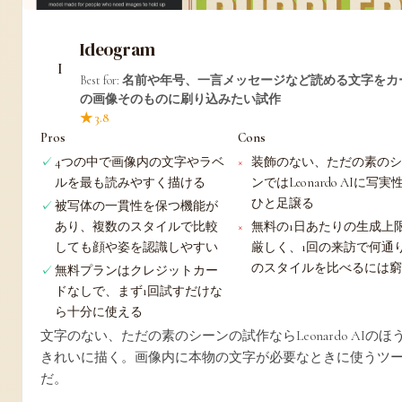
Ideogram
Best for:
名前や年号、一言メッセージなど読める文字をカ
の画像そのものに刷り込みたい試作
★ 3.8
Pros
Cons
4つの中で画像内の文字やラベ
装飾のない、ただの素の
ルを最も読みやすく描ける
ンではLeonardo AIに写実
ひと足譲る
被写体の一貫性を保つ機能が
あり、複数のスタイルで比較
無料の1日あたりの生成上
しても顔や姿を認識しやすい
厳しく、1回の来訪で何通
のスタイルを比べるには
無料プランはクレジットカー
ドなしで、まず1回試すだけな
ら十分に使える
文字のない、ただの素のシーンの試作ならLeonardo AIのほ
きれいに描く。画像内に本物の文字が必要なときに使うツ
だ。