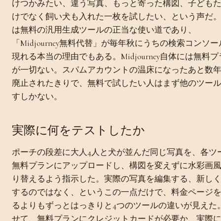
けつかみたい、違う写真、もっと寄った構図、子ども
けでなく飼い犬も入れた一枚を試したい、という声だ
は無料の汎用生成ツールの正当な使い道であり、
「Midjourney無料代替」が毎年秋にうちの検索コンソ
現れる本当の理由でもある。Midjourney自体には無料
が一切ない。スパムアカウントの温床になったあと数
廃止されたきりで、無料で試したい人はまず他のツー
すしかない。
実際に何をテストしたか
ポーチの段差に大人4人と犬が並んだ同じ写真を、各ツ
無料プランにアップロードし、構図を変えずに水彩画
り替えるよう指示した。実際の写真を編集する、新し
するのではなく、というこの一点だけで、料金ページ
るよりもずっとはっきりと4つのツールの違いが見えた
せて、無料プランにクレジットカードが必要か、実際