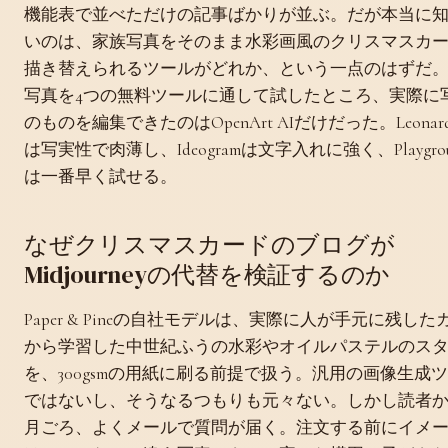
機能表で並べただけの記事ばかりが並ぶ。だが本当に
いのは、家族写真をそのまま水彩画風のクリスマスカ
描き替えられるツールがどれか、という一点のはずだ
写真を4つの無料ツールに通して試したところ、実際に
のものを編集できたのはOpenArt AIだけだった。Leonardo
は写実性で肉薄し、Ideogramは文字入れに強く、Playgroun
は一番早く試せる。
なぜクリスマスカードのブログが
Midjourneyの代替を検証するのか
Paper & Pineの自社モデルは、実際に人が手元に残した
から学習した中世紀ふうの水彩やオイルパステルのス
を、300gsmの用紙に刷る前提で扱う。汎用の画像生成
ではないし、そうなるつもりも元々ない。しかし読者か
月ごろ、よくメールで質問が届く。注文する前にイメ