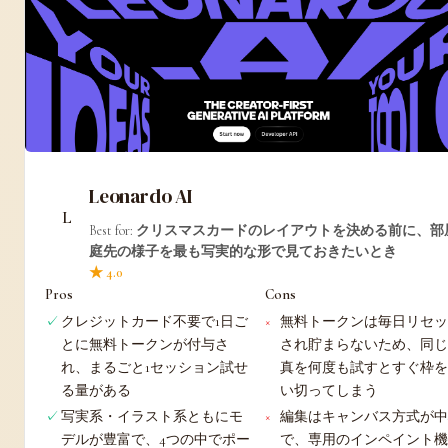
Leonardo AI
Best for:
クリスマスカードのレイアウトを決める前に、部
庭先の様子を最も写実的な形で見ておきたいとき
★ 4.0
Pros
Cons
クレジットカード不要で1日ご
無料トークンは毎日リセ
とに無料トークンが付与さ
され貯まらないため、同
れ、まるごと1セッション試せ
真を何度も試すとすぐ枠
る量がある
い切ってしまう
写実系・イラスト系ともにモ
編集はキャンバス方式が
デルが豊富で、4つの中でポー
で、専用のインペイント