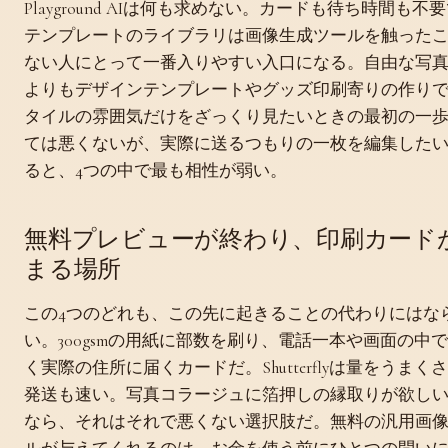
Playground AIは何も求めない。カードも待ち時間も不
テンプレートのライブラリは画像生成ツールを触った
ない人にとって一番入りやすい入口になる。自由な写
よりもデザインテンプレートやグッズ印刷寄りの作り
タイルの雰囲気だけをざっくり見たいときの最初の一
ては悪くないが、実際に送るつもりの一枚を編集した
ると、4つの中で最も相性が弱い。
無料プレビューが終わり、印刷カード
まる場所
この4つのどれも、この先に起きることの代わりにはな
い。300gsmの用紙に部数を刷り、電話一本や画面の中
く実際の住所に届くカードだ。Shutterflyは量をうまく
発送も速い。写真コラージュに箔押しの縁取りが欲し
なら、それはそれで悪くない選択肢だ。無料の汎用画