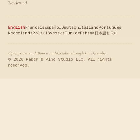
Reviewed
English
Francais
Espanol
Deutsch
Italiano
Portugues
Nederlands
Polski
Svenska
Turkce
Bahasa
日本語
한국어
Open year-round. Busiest mid-October through late December.
© 2026 Paper & Pine Studio LLC. All rights
reserved.