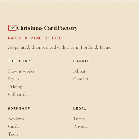
Christmas Card Factory
PAPER & PINE STUDIO
AI-painted, then printed with care in Portland, Maine
THE SHOP
STUDIO
How it works
About
Styles
Contact
Pricing
Gift cards
WORKSHOP
LEGAL
Reviews
Terms
Cards
Privacy
Tools