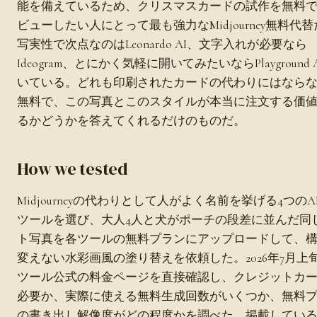
能を備えているため、クリスマスカードの試作を無料
ビューしたい人にとって最も強力なMidjourney無料代
写実性で次点なのはLeonardo AI、文字入れが必要なら
Ideogram、とにかく気軽に開いてみたいならPlayground 
いている。どれも印刷されたカードの代わりにはなら
無料で、この写真とこのスタイルが本当に注文する価
るかどうかを答えてくれるだけのものだ。
How we tested
Midjourneyの代わりとして人がよく名前を挙げる4つのA
ツールを選び、大人4人と犬がポーチの段差に並んだ同
ト写真を各ツールの無料プランにアップロードして、
変えない水彩画風の塗り替えを依頼した。2026年7月上
ツール公式の料金ページを直接確認し、クレジットカ
必要か、実際に使える無料生成回数がいくつか、無料
の書き出し解像度がどの程度かを調べた。掲載してい