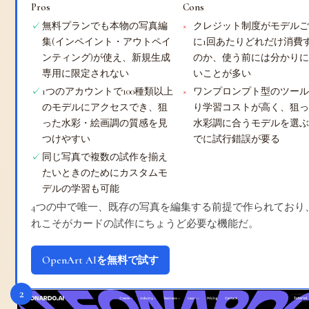
Pros
Cons
無料プランでも本物の写真編
クレジット制度がモデル
集(インペイント・アウトペイ
に1回あたりどれだけ消費
ンティング)が使え、新規生成
のか、使う前には分かり
専用に限定されない
いことが多い
1つのアカウントで100種類以上
ワンプロンプト型のツー
のモデルにアクセスでき、狙
り学習コストが高く、狙
った水彩・絵画調の質感を見
水彩調に合うモデルを選
つけやすい
でに試行錯誤が要る
同じ写真で複数の試作を揃え
たいときのためにカスタムモ
デルの学習も可能
4つの中で唯一、既存の写真を編集する前提で作られており
れこそがカードの試作にちょうど必要な機能だ。
OpenArt AIを無料で試す
2