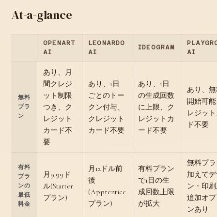
At-a-glance
OPENART
LEONARDO
PLAYGR
IDEOGRAM
AI
AI
AI
あり、月
間クレジ
あり、1日
あり、1日
あり、無
ット制限
ごとのトー
の生成回数
無料
開始可能
つき、ク
クン付与、
に上限、ク
プラ
レジット
ン
レジット
クレジット
レジットカ
ド不要
カード不
カード不要
ード不要
要
無料プラ
有料
月12ドル前
有料プラン
月9.99ド
加えてデ
プラ
後
で1日の生
ル(Starter
ン・印刷
ンの
(Apprentice
成回数上限
最低
プラン)
追加オプ
プラン)
が拡大
料金
ンあり