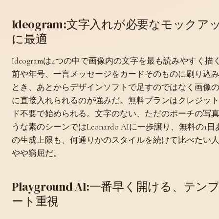
Ideogram:文字入れが必要なモックア
に最適
Ideogramは4つの中で画像内の文字を最も読みやすく描
前や年号、一言メッセージをカードそのものに刷り込
とき、あとからデザインソフトで足すのではなく画像
に直接入れられるのが強みだ。無料プランはクレジッ
ド不要で始められる。文字のない、ただのポーチの写
うな素のシーンではLeonardo AIに一歩譲り、無料の1
の生成上限も、何通りかのスタイルを続けて比べたい
やや窮屈だ。
Playground AI:一番早く開ける、テン
ート重視