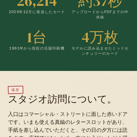
26,214
約37秒
2025年12月に発送したカード
アップロードからPDFまでの中
央値
1台
4万枚
1961年から現役の活版印刷機
モデルに読み込ませたミッドセ
ンチュリーのカード
場所
スタジオ訪問について。
入口はコマーシャル・ストリートに面した赤いドア
です。いまも使える真鍮のレタースロットがあり、
手紙を差し込んでいただくと、その日の夕方には読