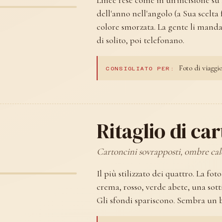
Linee rese come in un'incisione su
dell'anno nell'angolo (a Sua scelta f
colore smorzata. La gente li manda 
di solito, poi telefonano.
Foto di viaggio
CONSIGLIATO PER:
Ritaglio di car
Cartoncini sovrapposti, ombre cal
Il più stilizzato dei quattro. La fot
crema, rosso, verde abete, una sotti
Gli sfondi spariscono. Sembra un bi