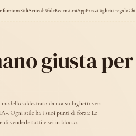
 funziona
Stili
Articoli
Sfide
Recensioni
App
Prezzi
Biglietti regalo
Chi
ano giusta per 
 modello addestrato da noi su biglietti veri
IA». Ogni stile ha i suoi punti di forza: Le
 di venderle tutti e sei in blocco.