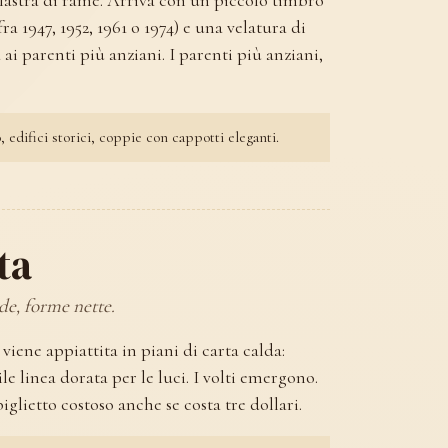
 lastra di rame. Arriva con un piccolo timbro
ra 1947, 1952, 1961 o 1974) e una velatura di
ai parenti più anziani. I parenti più anziani,
, edifici storici, coppie con cappotti eleganti.
ta
de, forme nette.
o viene appiattita in piani di carta calda:
le linea dorata per le luci. I volti emergono.
glietto costoso anche se costa tre dollari.