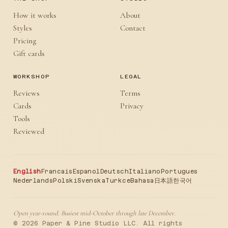
How it works
About
Styles
Contact
Pricing
Gift cards
WORKSHOP
LEGAL
Reviews
Terms
Cards
Privacy
Tools
Reviewed
English
Francais
Espanol
Deutsch
Italiano
Portugues
Nederlands
Polski
Svenska
Turkce
Bahasa
日本語
한국어
Open year-round. Busiest mid-October through late December.
© 2026 Paper & Pine Studio LLC. All rights