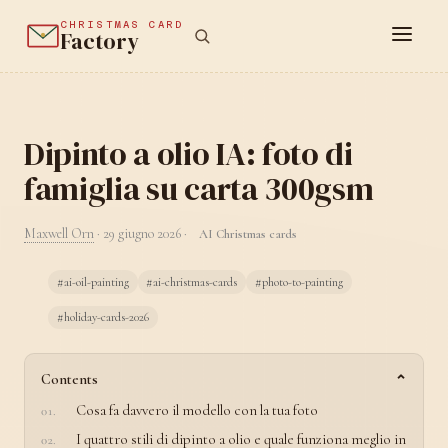
CHRISTMAS CARD
Factory
Dipinto a olio IA: foto di
famiglia su carta 300gsm
Maxwell Orn
·
29 giugno 2026
·
AI Christmas cards
#ai-oil-painting
#ai-christmas-cards
#photo-to-painting
#holiday-cards-2026
Contents
Cosa fa davvero il modello con la tua foto
I quattro stili di dipinto a olio e quale funziona meglio in