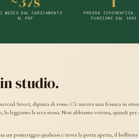
~37s
1
O MEDIO DAL CARICAMENTO
PRESSA TIPOGRAFICA, 
AL PDF
FUNZIONE DAL 1961
in studio.
rcial Street, dipinta di rosso. C'è ancora una fessura in ottone
tto, lo leggiamo la sera stessa. Non abbiamo vetrina, quindi per
ssa un pomeriggio qualsiasi e trova la porta aperta, il bollitor