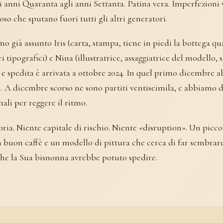
 anni Quaranta agli anni Settanta. Patina vera. Imperfezioni 
coso che sputano fuori tutti gli altri generatori.
 già assunto Iris (carta, stampa, tiene in piedi la bottega qua
ri tipografici) e Nina (illustratrice, assaggiatrice del modello, s
 e spedita è arrivata a ottobre 2024. In quel primo dicembre 
ti. A dicembre scorso ne sono partiti ventiseimila, e abbiamo
ali per reggere il ritmo.
toria. Niente capitale di rischio. Niente «disruption». Un picc
 buon caffè e un modello di pittura che cerca di far sembrare
che la Sua bisnonna avrebbe potuto spedire.