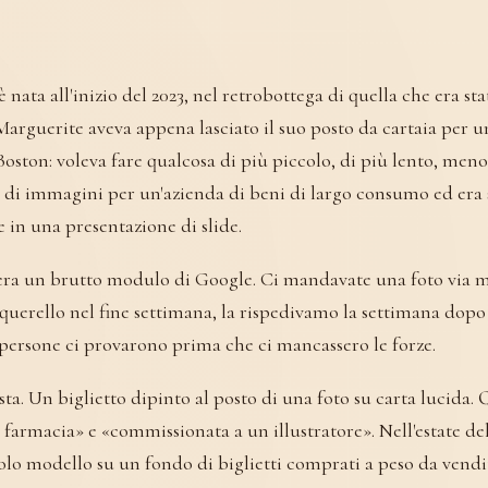
 nata all'inizio del 2023, nel retrobottega di quella che era st
 Marguerite aveva appena lasciato il suo posto da cartaia per 
Boston: voleva fare qualcosa di più piccolo, di più lento, meno
 di immagini per un'azienda di beni di largo consumo ed era 
e in una presentazione di slide.
era un brutto modulo di Google. Ci mandavate una foto via ma
uerello nel fine settimana, la rispedivamo la settimana dopo
 persone ci provarono prima che ci mancassero le forze.
asta. Un biglietto dipinto al posto di una foto su carta lucida.
n farmacia» e «commissionata a un illustratore». Nell'estate de
lo modello su un fondo di biglietti comprati a peso da vendit