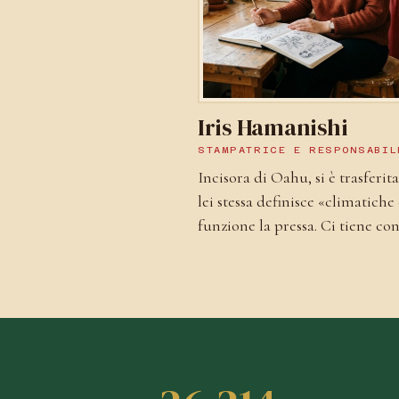
Iris Hamanishi
STAMPATRICE E RESPONSABIL
Incisora di Oahu, si è trasferi
lei stessa definisce «climatich
funzione la pressa. Ci tiene con