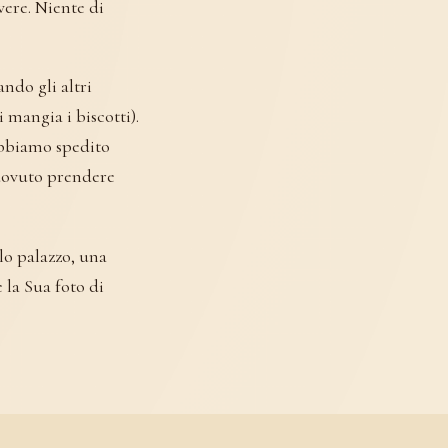
vere. Niente di
ndo gli altri
i mangia i biscotti).
abbiamo spedito
 dovuto prendere
olo palazzo, una
 la Sua foto di