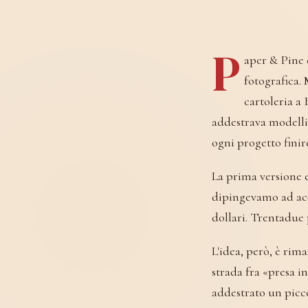
P
aper & Pine è
fotografica.
cartoleria a 
addestrava modelli
ogni progetto finir
La prima versione 
dipingevamo ad acq
dollari. Trentadue
L'idea, però, è rim
strada fra «presa i
addestrato un picco