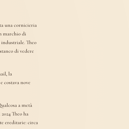
ata una cornicieria
un marchio di
 industriale. Theo
stanco di vedere
il, la
 e costava nove
 Qualcosa a metà
l 2024 Theo ha
e ereditarie: circa