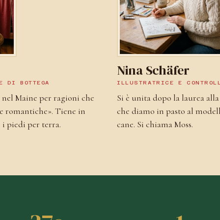
Nina Schäfer
E DI BOTTEGA
ILLUSTRATRICE E CONTROL
ta nel Maine per ragioni che
Si è unita dopo la laurea all
e e romantiche». Tiene in
che diamo in pasto al modello
 i piedi per terra.
cane. Si chiama Moss.