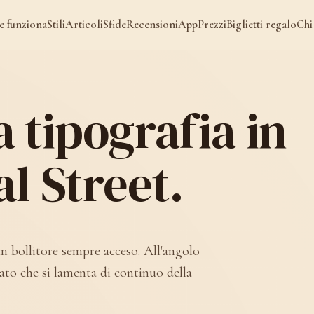
 funziona
Stili
Articoli
Sfide
Recensioni
App
Prezzi
Biglietti regalo
Chi
 tipografia in
 Street.
un bollitore sempre acceso. All'angolo
ato che si lamenta di continuo della