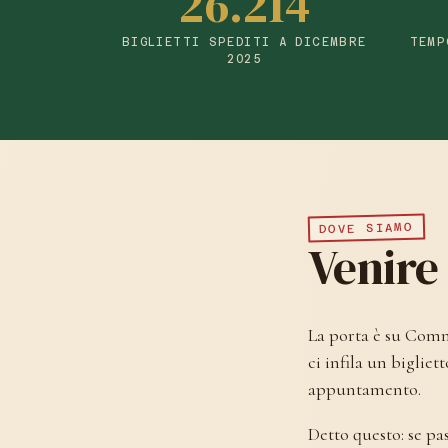
26.214
BIGLIETTI SPEDITI A DICEMBRE
TEMP
2025
DOVE SIAMO
Venire 
La porta è su Comme
ci infila un biglie
appuntamento.
Detto questo: se pa