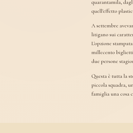
quarantamila, dagli
quell'effetto plasti
A settembre avevamo
litigano sui caratte
L'opzione stampata
millecento bigliet
due persone stagion
Questa è tutta la s
piccola squadra, un
famiglia una cosa 