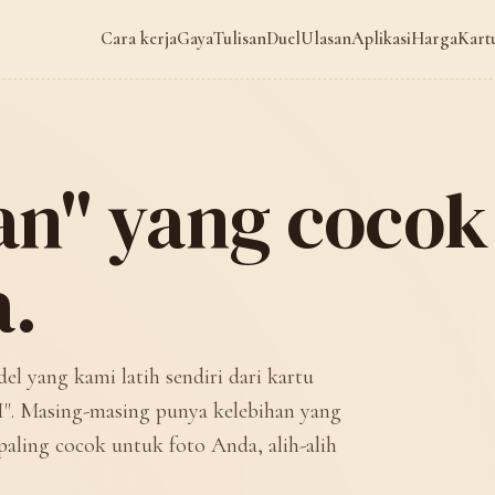
Cara kerja
Gaya
Tulisan
Duel
Ulasan
Aplikasi
Harga
Kart
gan" yang coco
.
el yang kami latih sendiri dari kartu
 AI". Masing-masing punya kelebihan yang
ling cocok untuk foto Anda, alih-alih