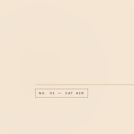
NO. 01 — CAT AIR