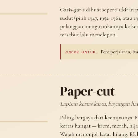
Garis-garis dibuat seperti ukiran 
sudut (pilih 1947, 1952, 1961, ata
pelanggan mengirimkannya ke kera
tersebut lalu menelepon.
Foto perjalanan, ba
COCOK UNTUK:
Paper-cut
Lapisan kertas kartu, bayangan ha
Paling bergaya dari keempatnya.
kertas hangat — krem, merah, hijau
Wajah menonjol. Latar hilang. Ef