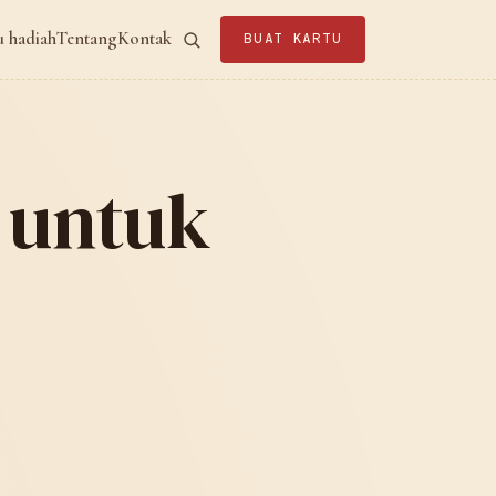
u hadiah
Tentang
Kontak
BUAT KARTU
k untuk