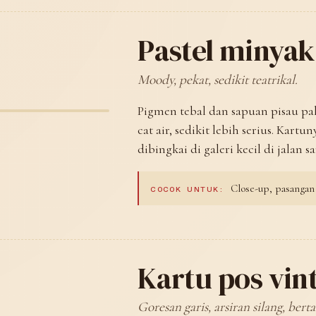
Pastel minyak
Moody, pekat, sedikit teatrikal.
Pigmen tebal dan sapuan pisau pale
cat air, sedikit lebih serius. Kartu
dibingkai di galeri kecil di jalan
Close-up, pasangan 
COCOK UNTUK:
Kartu pos vin
Goresan garis, arsiran silang, bert