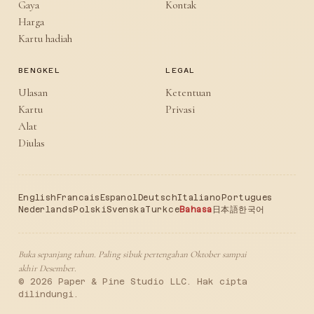
Gaya
Kontak
Harga
Kartu hadiah
BENGKEL
LEGAL
Ulasan
Ketentuan
Kartu
Privasi
Alat
Diulas
English
Francais
Espanol
Deutsch
Italiano
Portugues
Nederlands
Polski
Svenska
Turkce
Bahasa
日本語
한국어
Buka sepanjang tahun. Paling sibuk pertengahan Oktober sampai
akhir Desember.
© 2026 Paper & Pine Studio LLC. Hak cipta
dilindungi.