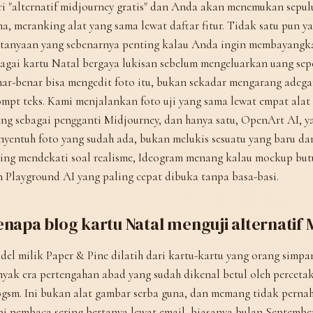
i "alternatif midjourney gratis" dan Anda akan menemukan sepulu
a, meranking alat yang sama lewat daftar fitur. Tidak satu pun 
rtanyaan yang sebenarnya penting kalau Anda ingin membayangkan
agai kartu Natal bergaya lukisan sebelum mengeluarkan uang sep
ar-benar bisa mengedit foto itu, bukan sekadar mengarang adega
mpt teks. Kami menjalankan foto uji yang sama lewat empat alat g
ng sebagai pengganti Midjourney, dan hanya satu, OpenArt AI, y
yentuh foto yang sudah ada, bukan melukis sesuatu yang baru dar
ing mendekati soal realisme, Ideogram menang kalau mockup butu
 Playground AI yang paling cepat dibuka tanpa basa-basi.
napa blog kartu Natal menguji alternatif
el milik Paper & Pine dilatih dari kartu-kartu yang orang simpan
yak era pertengahan abad yang sudah dikenal betul oleh percetak
gsm. Ini bukan alat gambar serba guna, dan memang tidak perna
i pembaca sering bertanya lewat email, biasanya bulan September