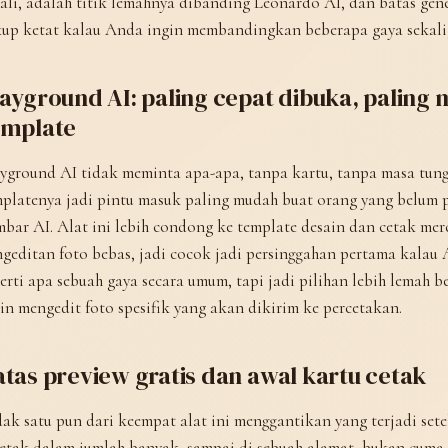
ali, adalah titik lemahnya dibanding Leonardo AI, dan batas gene
kup ketat kalau Anda ingin membandingkan beberapa gaya sekali
layground AI: paling cepat dibuka, palin
emplate
yground AI tidak meminta apa-apa, tanpa kartu, tanpa masa tun
platenya jadi pintu masuk paling mudah buat orang yang belum 
bar AI. Alat ini lebih condong ke template desain dan cetak me
geditan foto bebas, jadi cocok jadi persinggahan pertama kalau
erti apa sebuah gaya secara umum, tapi jadi pilihan lebih lemah 
in mengedit foto spesifik yang akan dikirim ke percetakan.
tas preview gratis dan awal kartu cetak
ak satu pun dari keempat alat ini menggantikan yang terjadi sete
etak dalam jumlah banyak, sampai di sebuah alamat, bukan cuma h