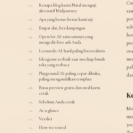
Car
Kenapa blog kartu Natal menguji
sam
alternatif Midjourney
pe
Apa yang benar-benar kami uji
seb
Empat alat, berdampingan
ben
OpenArt AI: satu-satunya yang
mengedit foto asli Anda
pro
ora
Leonardo AI: hasil paling fotorealistis
men
Ideogram: terbaik saat mockup butuh
teks yang terbaca
pal
Playground AI: paling cepat dibuka,
dan
paling mengandalkan template
Batas preview gratis dan awal kartu
Ke
cetak
Sebelum Anda cetak
Mod
At-a-glance
min
Verdict
300
How we tested
Tap