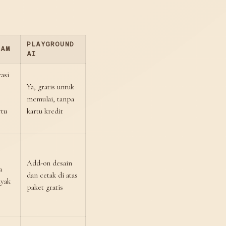
PLAYGROUND
RAM
AI
asi
Ya, gratis untuk
memulai, tanpa
rtu
kartu kredit
Add-on desain
a
dan cetak di atas
nyak
paket gratis