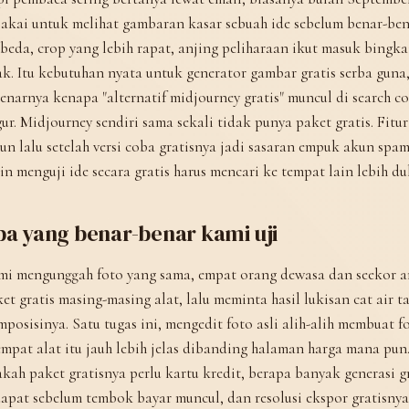
akai untuk melihat gambaran kasar sebuah ide sebelum benar-be
beda, crop yang lebih rapat, anjing peliharaan ikut masuk bingk
k. Itu kebutuhan nyata untuk generator gambar gratis serba guna,
enarnya kenapa "alternatif midjourney gratis" muncul di search c
ur. Midjourney sendiri sama sekali tidak punya paket gratis. Fitur
un lalu setelah versi coba gratisnya jadi sasaran empuk akun spam
in menguji ide secara gratis harus mencari ke tempat lain lebih du
pa yang benar-benar kami uji
i mengunggah foto yang sama, empat orang dewasa dan seekor anj
et gratis masing-masing alat, lalu meminta hasil lukisan cat air
posisinya. Satu tugas ini, mengedit foto asli alih-alih membuat
mpat alat itu jauh lebih jelas dibanding halaman harga mana pu
kah paket gratisnya perlu kartu kredit, berapa banyak generasi g
apat sebelum tembok bayar muncul, dan resolusi ekspor gratisnya 