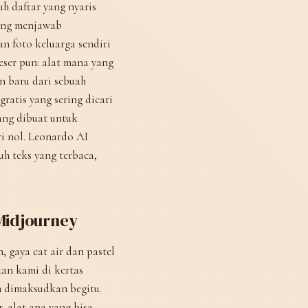
h daftar yang nyaris
yang menjawab
 foto keluarga sendiri
eser pun: alat mana yang
n baru dari sebuah
ratis yang sering dicari
ang dibuat untuk
i nol. Leonardo AI
h teks yang terbaca,
 Midjourney
, gaya cat air dan pastel
an kami di kertas
h dimaksudkan begitu.
, alat apa yang bisa