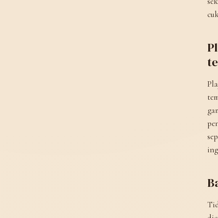
sek
cu
P
t
Pla
tem
gam
pen
sep
ing
Ba
Tid
dic