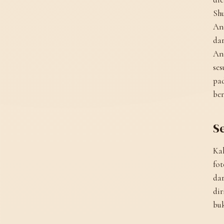
Shu
And
dar
And
ses
pad
ber
S
Ka
fot
dar
dir
buk