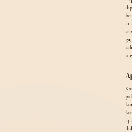
dip
ber
ana
seb
gug
tah
ing
A
Kam
pak
kom
kee
apa
did