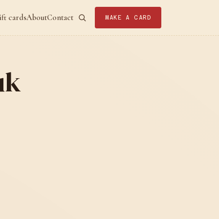
ift cards
About
Contact
MAKE A CARD
uk