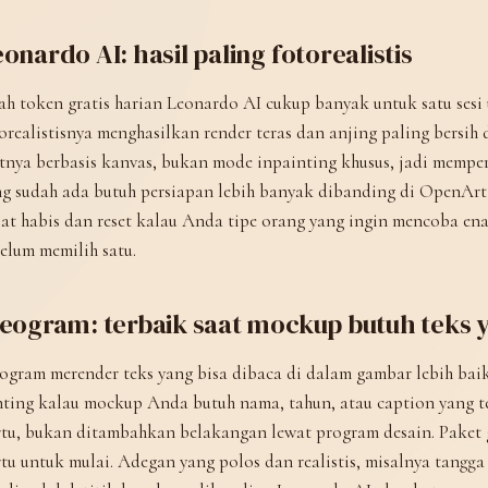
onardo AI: hasil paling fotorealistis
ah token gratis harian Leonardo AI cukup banyak untuk satu sesi
orealistisnya menghasilkan render teras dan anjing paling bersih 
tnya berbasis kanvas, bukan mode inpainting khusus, jadi memperb
g sudah ada butuh persiapan lebih banyak dibanding di OpenArt A
at habis dan reset kalau Anda tipe orang yang ingin mencoba en
elum memilih satu.
deogram: terbaik saat mockup butuh teks 
ogram merender teks yang bisa dibaca di dalam gambar lebih baik 
ting kalau mockup Anda butuh nama, tahun, atau caption yang te
tu, bukan ditambahkan belakangan lewat program desain. Paket g
tu untuk mulai. Adegan yang polos dan realistis, misalnya tangga