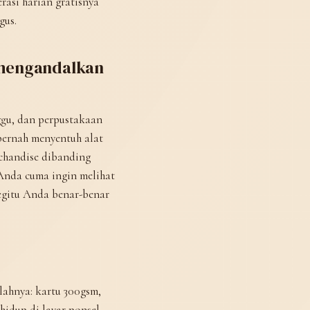
rasi harian gratisnya
gus.
g mengandalkan
ggu, dan perpustakaan
pernah menyentuh alat
rchandise dibanding
 Anda cuma ingin melihat
begitu Anda benar-benar
lahnya: kartu 300gsm,
idup di layar ponsel.