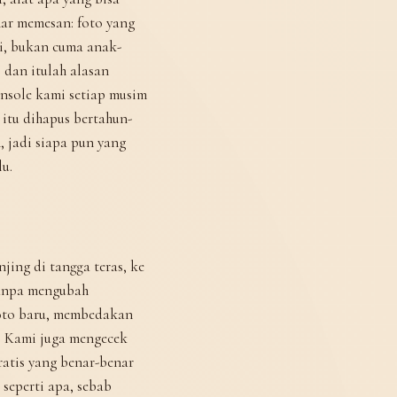
nar memesan: foto yang
ai, bukan cuma anak-
 dan itulah alasan
onsole kami setiap musim
 itu dihapus bertahun-
, jadi siapa pun yang
lu.
ing di tangga teras, ke
 tanpa mengubah
 foto baru, membedakan
n. Kami juga mengecek
ratis yang benar-benar
seperti apa, sebab