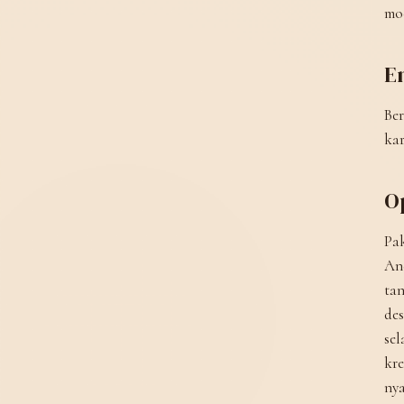
moc
E
Ber
kar
O
Pak
And
tan
des
sel
kre
ny