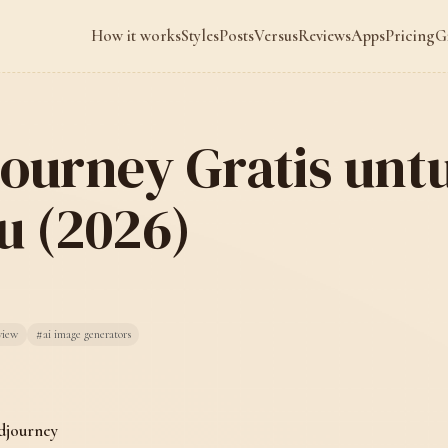
How it works
Styles
Posts
Versus
Reviews
Apps
Pricing
G
journey Gratis unt
u (2026)
view
#ai image generators
djourney