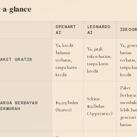
t-a-glance
OPENART
LEONARDO
IDEOG
AI
AI
Ya, kredit
Ya, gener
Ya, jatah
bulanan
harian
token harian,
terbatas,
terbatas,
PAKET GRATIS
tanpa kartu
tanpa kartu
tanpa ka
kredit
kredit
kredit
Paket
berbayar
Sekitar
$9,99/bulan
membuk
HARGA BERBAYAR
$12/bulan
TERMURAH
(Starter)
lebih ba
(Apprentice)
generasi
harian