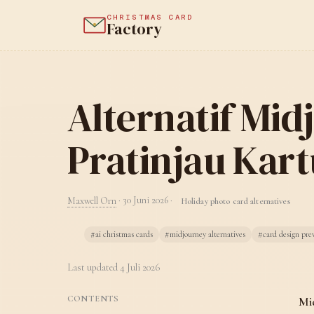
CHRISTMAS CARD
Factory
Alternatif Mid
Pratinjau Kart
Maxwell Orn
·
30 Juni 2026
·
Holiday photo card alternatives
#ai christmas cards
#midjourney alternatives
#card design pre
Last updated
4 Juli 2026
CONTENTS
Mi