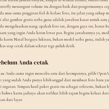
tterfly menangani volume itu dengan baik dan pengirimannya cep
a mau cuma pinggiran foil di kolase foto, itu jalan yang cukup 
i alat gambar gratis serba guna adalah jawaban kasar untuk satu
a mengeluarkan uang: apakah foto ini, dengan gaya ini, benar-ben
uatu yang ingin Anda kirim lewat pos. Begitu jawabannya ya, mode
a kartu Natal bergaya lukisan, bukan model serba guna, itulah 
kas siap cetak dalam sekitar tiga puluh detik.
ebelum Anda cetak
lau Anda cuma ingin mencoba satu dari keempatnya, pilih OpenA
o yang sudah Anda punya lebih unggul dari membuat foto baru ya
i ingatan. Simpan hasil paket gratis itu sebagai referensi, bukan 
i bahwa kartu jadinya akan terlihat lebih tajam begitu keluar dar
an dari layar.