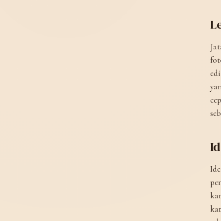
Le
Jat
fot
edi
yan
cep
seb
I
Ide
pen
kar
kar