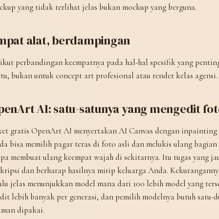
kup yang tidak terlihat jelas bukan mockup yang berguna.
mpat alat, berdampingan
ikut perbandingan keempatnya pada hal-hal spesifik yang pentin
tu, bukan untuk concept art profesional atau render kelas agensi.
penArt AI: satu-satunya yang mengedit fot
et gratis OpenArt AI menyertakan AI Canvas dengan inpainting 
a bisa memilih pagar teras di foto asli dan melukis ulang bagian 
pa membuat ulang keempat wajah di sekitarnya. Itu tugas yang ja
kripsi dan berharap hasilnya mirip keluarga Anda. Kekurangannya
alu jelas menunjukkan model mana dari 100 lebih model yang te
dit lebih banyak per generasi, dan pemilih modelnya butuh satu-du
aman dipakai.