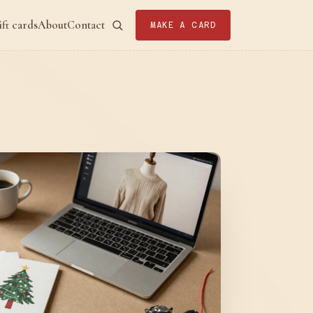
ift cards
About
Contact
MAKE A CARD