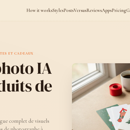
How it works
Styles
Posts
Versus
Reviews
Apps
Pricing
G
TES ET CADEAUX
photo IA
duits de
gue complet de visuels
 pas de photographe à