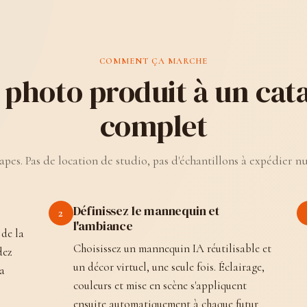
COMMENT ÇA MARCHE
 photo produit à un cat
complet
apes. Pas de location de studio, pas d'échantillons à expédier nu
Définissez le mannequin et
2
l'ambiance
 de la
Choisissez un mannequin IA réutilisable et
dez
un décor virtuel, une seule fois. Éclairage,
 a
couleurs et mise en scène s'appliquent
ensuite automatiquement à chaque futur