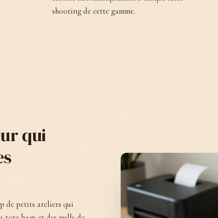
shooting de cette gamme.
ur qui
es
 de petits ateliers qui
s tote bags et des pulls de