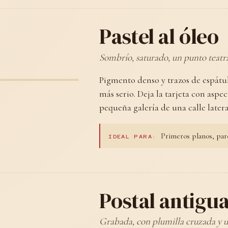
Pastel al óleo
Sombrío, saturado, un punto teatra
Pigmento denso y trazos de espátula
más serio. Deja la tarjeta con asp
pequeña galería de una calle late
Primeros planos, parej
IDEAL PARA:
Postal antigu
Grabada, con plumilla cruzada y un