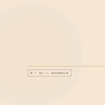
N.º 01 — ACUARELA