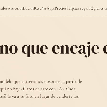
stilos
Articulos
Duelos
Reseñas
Apps
Precios
Tarjetas regalo
Quienes 
ano que encaje 
modelo que entrenamos nosotros, a partir de
Aquí no hay «filtros de arte con IA». Cada
cuál le va a tu foto en lugar de venderte los