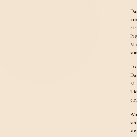
Das
arb
die
Pig
Mot
sim
Das
Das
Mal
Tie
ein
Was
sta
sin