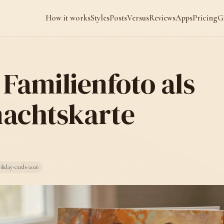
How it works
Styles
Posts
Versus
Reviews
Apps
Pricing
G
Familienfoto als
achtskarte
liday-cards-2026