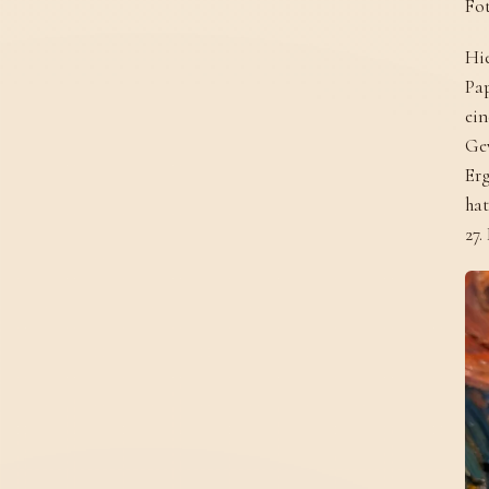
Fot
Hie
Pap
ein
Ge
Erg
hat
27.