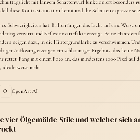
hmittagslicht mit langem Schattenwurf funktioniert besonders gu
ell diese Kontrastsituation kennt und die Schatten expressiv setz
es Schwierigkeiten hat: Brillen fangen das Licht auf eine Weise ei
dering verwirrt und Reflexionsartefakte erzeugt. Feine Haardetai
dern neigen dazu, in die Hintergrundfarbe zu verschwimmen. Und
driger Auflösung erzeugen ein schlammiges Ergebnis, das keine N
r rettet. Fang mit einem Foto an, das mindestens 1000 Pixel auf d
, idealerweise mehr.
OpenArt AI
ie vier Ölgemälde-Stile und welcher sich 
ruckt