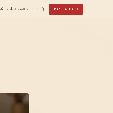
ift cards
About
Contact
MAKE A CARD