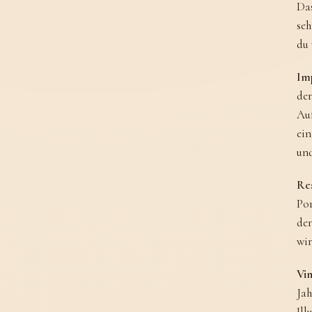
Das
seh
du 
Im
der
Auf
ein
und
Rea
Por
den
wir
Vin
Jah
Ill