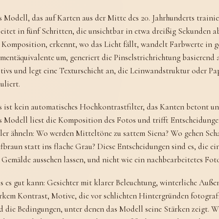
 Modell, das auf Karten aus der Mitte des 20. Jahrhunderts trainie
eitet in fünf Schritten, die unsichtbar in etwa dreißig Sekunden ab
 Komposition, erkennt, wo das Licht fällt, wandelt Farbwerte in 
mentäquivalente um, generiert die Pinselstrichrichtung basierend 
ivs und legt eine Texturschicht an, die Leinwandstruktur oder Pa
uliert.
 ist kein automatisches Hochkontrastfilter, das Kanten betont un
 Modell liest die Komposition des Fotos und trifft Entscheidunge
er ähneln: Wo werden Mitteltöne zu sattem Siena? Wo gehen Scha
fbraun statt ins flache Grau? Diese Entscheidungen sind es, die e
 Gemälde aussehen lassen, und nicht wie ein nachbearbeitetes Fot
 es gut kann: Gesichter mit klarer Beleuchtung, winterliche Auße
rkem Kontrast, Motive, die vor schlichten Hintergründen fotograf
d die Bedingungen, unter denen das Modell seine Stärken zeigt. W