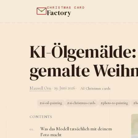
CHRISTMAS CARD
Factory
KI-Ölgemälde: 
gemalte Weihn
Maxwell Orn
·
29. Juni 2026
·
AI Christmas cards
#ai-oil-painting
#ai-christmas-cards
#photo-to-painting
#ho
CONTENTS
Was das Modell tatsächlich mit deinem
Foto macht