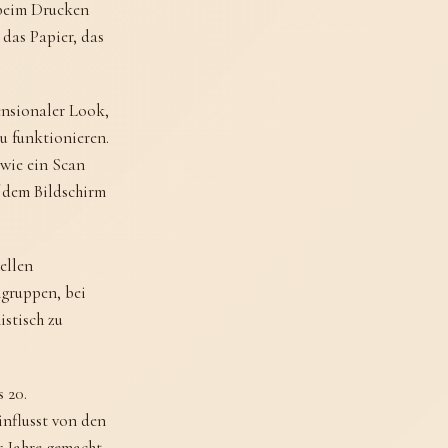
 beim Drucken
 das Papier, das
ensionaler Look,
zu funktionieren.
 wie ein Scan
uf dem Bildschirm
ellen
ngruppen, bei
istisch zu
s 20.
influsst von den
r Jahre gemacht