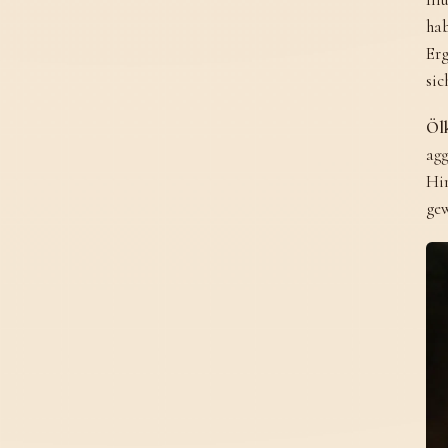
hab
Erg
sic
Ölk
agg
Him
gew