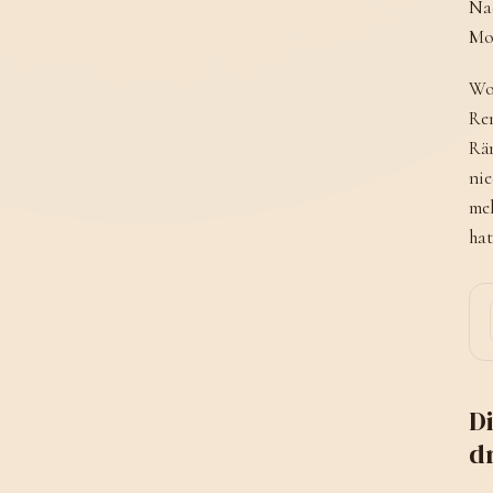
Nac
Mod
Wo 
Ren
Rän
nie
meh
hat
D
d