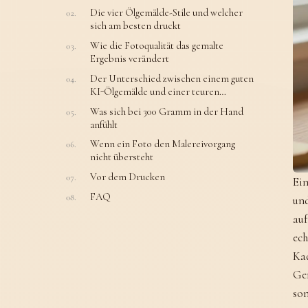
Die vier Ölgemälde-Stile und welcher
sich am besten druckt
Wie die Fotoqualität das gemalte
Ergebnis verändert
Der Unterschied zwischen einem guten
KI-Ölgemälde und einer teuren
Auftragsarbeit
Was sich bei 300 Gramm in der Hand
anfühlt
Wenn ein Foto den Malereivorgang
nicht übersteht
Vor dem Drucken
Ei
FAQ
und
auf
ech
Kad
Gen
son