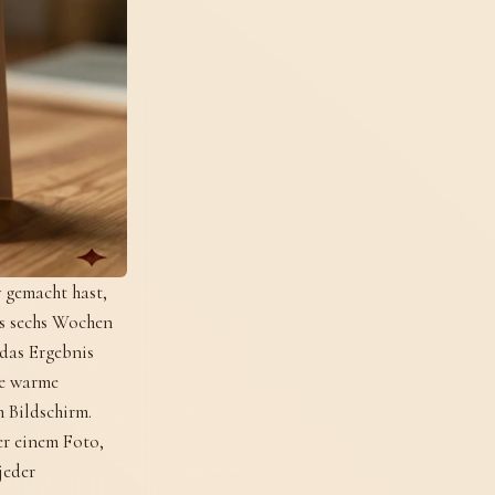
 gemacht hast,
 es sechs Wochen
 das Ergebnis
ne warme
m Bildschirm.
er einem Foto,
jeder