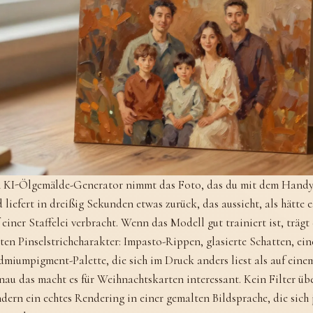
n KI-Ölgemälde-Generator nimmt das Foto, das du mit dem Handy
 liefert in dreißig Sekunden etwas zurück, das aussieht, als hätte
 einer Staffelei verbracht. Wenn das Modell gut trainiert ist, trägt
ten Pinselstrichcharakter: Impasto-Rippen, glasierte Schatten, ei
miumpigment-Palette, die sich im Druck anders liest als auf eine
au das macht es für Weihnachtskarten interessant. Kein Filter üb
dern ein echtes Rendering in einer gemalten Bildsprache, die sich 