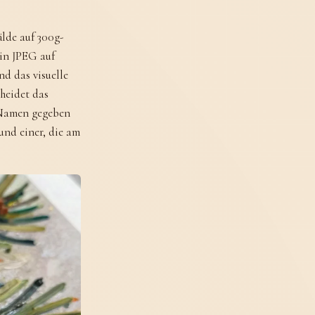
älde auf 300g-
ein JPEG auf
d das visuelle
heidet das
 Namen gegeben
und einer, die am