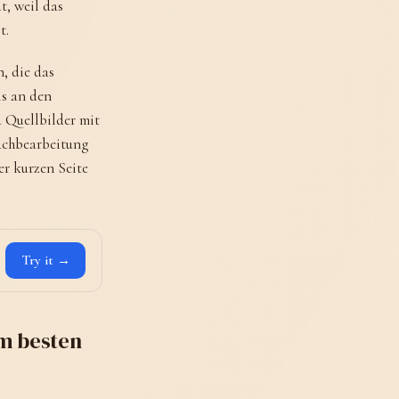
t, weil das
t.
n, die das
ls an den
 Quellbilder mit
achbearbeitung
er kurzen Seite
Try it →
am besten