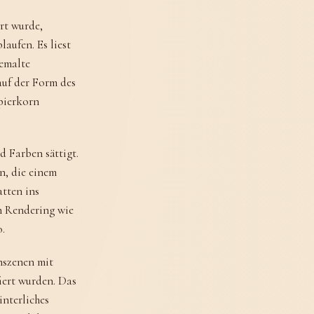
rt wurde,
laufen. Es liest
gemalte
auf der Form des
pierkorn
d Farben sättigt.
n, die einem
tten ins
in Rendering wie
o.
nszenen mit
iert wurden. Das
interliches