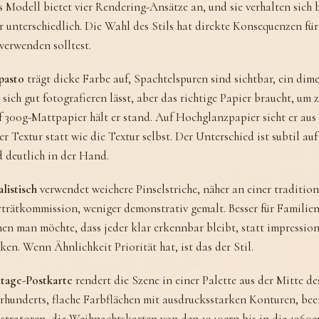
 Modell bietet vier Rendering-Ansätze an, und sie verhalten sich
r unterschiedlich. Die Wahl des Stils hat direkte Konsequenzen für
verwenden solltest.
pasto
trägt dicke Farbe auf, Spachtelspuren sind sichtbar, ein dim
 sich gut fotografieren lässt, aber das richtige Papier braucht, um 
 300g-Mattpapier hält er stand. Auf Hochglanzpapier sieht er aus
er Textur statt wie die Textur selbst. Der Unterschied ist subtil a
 deutlich in der Hand.
listisch
verwendet weichere Pinselstriche, näher an einer tradition
trätkommission, weniger demonstrativ gemalt. Besser für Familie
en man möchte, dass jeder klar erkennbar bleibt, statt impression
ken. Wenn Ähnlichkeit Priorität hat, ist das der Stil.
tage-Postkarte
rendert die Szene in einer Palette aus der Mitte de
rhunderts, flache Farbflächen mit ausdrucksstarken Konturen, bee
ustratoren, die Weihnachtskarten von den 1940ern bis in die 1960e