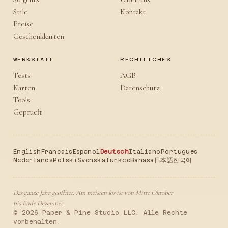
Stile
Kontakt
Preise
Geschenkkarten
WERKSTATT
RECHTLICHES
Tests
AGB
Karten
Datenschutz
Tools
Geprueft
English
Francais
Espanol
Deutsch
Italiano
Portugues
Nederlands
Polski
Svenska
Turkce
Bahasa
日本語
한국어
Das ganze Jahr geoffnet. Am meisten los ist von Mitte Oktober
bis Ende Dezember.
© 2026 Paper & Pine Studio LLC. Alle Rechte
vorbehalten.