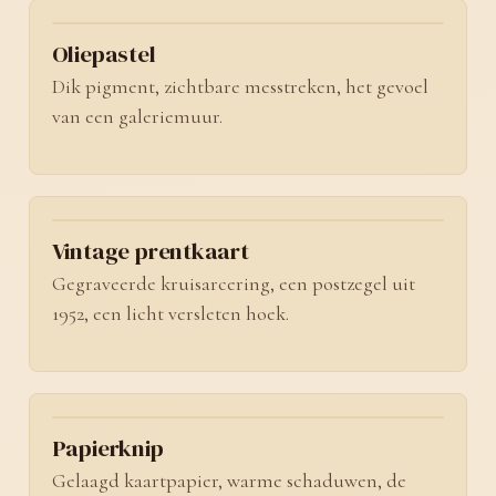
No. 02
Oliepastel
Dik pigment, zichtbare messtreken, het gevoel
van een galeriemuur.
No. 03
Vintage prentkaart
Gegraveerde kruisarcering, een postzegel uit
1952, een licht versleten hoek.
No. 04
Papierknip
Gelaagd kaartpapier, warme schaduwen, de