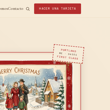
somos
Contacto
HACER UNA TARJETA
PORTLAND
ME · 04101
FIRST CLASS