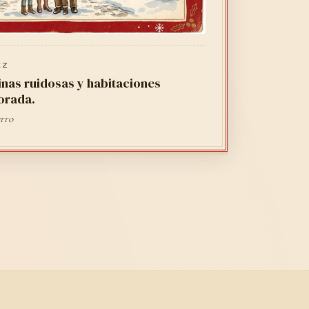
EZ
nas ruidosas y habitaciones
orada.
erro