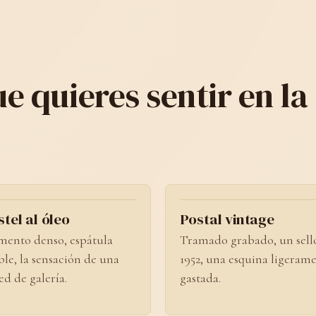
e quieres sentir en la
No. 02
No. 
tel al óleo
Postal vintage
mento denso, espátula
Tramado grabado, un sell
ible, la sensación de una
1952, una esquina ligeram
ed de galería.
gastada.