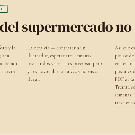
TO
o del supermercado no 
oto y la
La otra vía — contratar a un
Así que e
guien
ilustrador, esperar tres semanas,
pintor de
a. Se nota
insistir dos veces — es preciosa, pero
entrenamo
a nevera
ya es noviembre otra vez y no vas a
postales d
llegar.
PDF al ta
Treinta s
semanas. 
tresciento