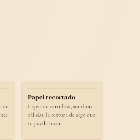
03
No. 04
Papel recortado
o de
Capas de cartulina, sombras
ente
cálidas, la textura de algo que
se puede tocar.