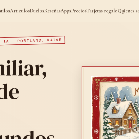
stilos
Articulos
Duelos
Reseñas
Apps
Precios
Tarjetas regalo
Quienes 
N IA · PORTLAND, MAINE
iliar,
de
gundos.