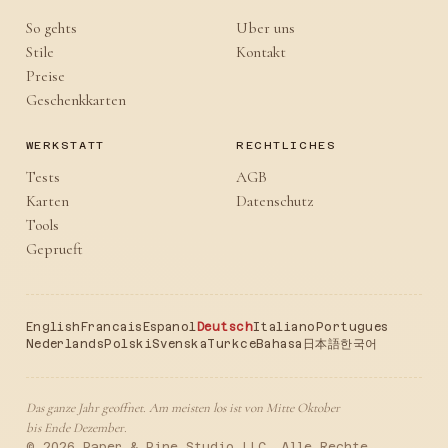
So gehts
Uber uns
Stile
Kontakt
Preise
Geschenkkarten
WERKSTATT
RECHTLICHES
Tests
AGB
Karten
Datenschutz
Tools
Geprueft
English
Francais
Espanol
Deutsch
Italiano
Portugues
Nederlands
Polski
Svenska
Turkce
Bahasa
日本語
한국어
Das ganze Jahr geoffnet. Am meisten los ist von Mitte Oktober
bis Ende Dezember.
© 2026 Paper & Pine Studio LLC. Alle Rechte